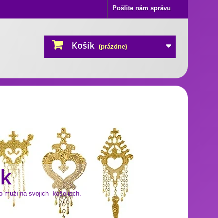
Pošlite nám správu
Košík
(prázdne)
rk
o muži na svojich košeliach.