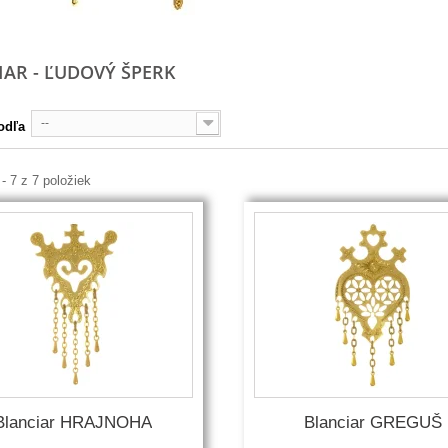
IAR - ĽUDOVÝ ŠPERK
--
odľa
 - 7 z 7 položiek
Blanciar HRAJNOHA
Blanciar GREGUŠ