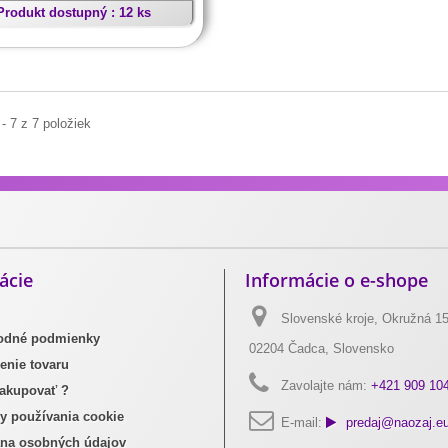
Produkt dostupný : 12 ks
 - 7 z 7 položiek
avej hovädzej kože
ácie
Informácie o e-shope
Slovenské kroje, Okružná 15
dné podmienky
02204 Čadca, Slovensko
enie tovaru
Zavolajte nám:
+421 909 10
akupovať ?
y používania cookie
E-mail:
predaj@naozaj.e
na osobných údajov