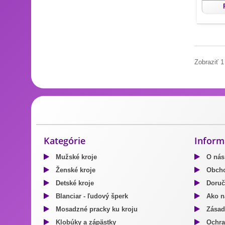
Zobraziť 1
Slovenský kroj
Blanciare a mosadzné pracky
Výrobky z pr
Kategórie
Inform
Mužské kroje
O nás
Ženské kroje
Obcho
Detské kroje
Doruč
Blanciar - ľudový šperk
Ako n
Mosadzné pracky ku kroju
Zásad
Klobúky a zápästky
Ochra