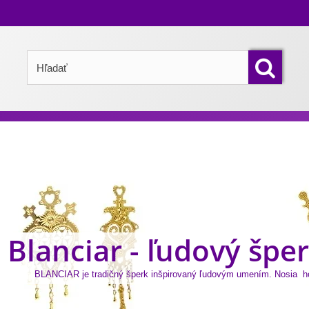
Blanciar - ľudový špe
BLANCIAR je tradičný šperk inšpirovaný ľudovým umením. Nosia h