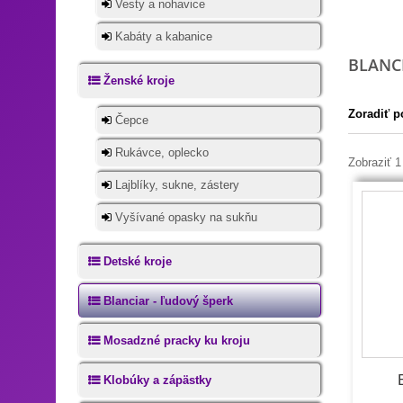
Vesty a nohavice
Kabáty a kabanice
BLANC
Ženské kroje
Zoradiť p
Čepce
Rukávce, oplecko
Zobraziť 1
Lajblíky, sukne, zástery
Vyšívané opasky na sukňu
Detské kroje
Blanciar - ľudový šperk
Mosadzné pracky ku kroju
Klobúky a zápästky