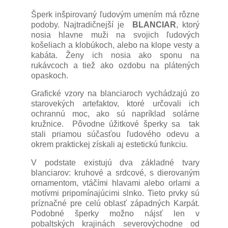
Šperk inšpirovaný ľudovým umením má rôzne
podoby. Najtradičnejší je
BLANCIAR
, ktorý
nosia hlavne muži na svojich ľudových
košeliach a klobúkoch, alebo na klope vesty a
kabáta. Ženy ich nosia ako sponu na
rukávcoch a tiež ako ozdobu na plátených
opaskoch.
Grafické vzory na blanciaroch vychádzajú zo
starovekých artefaktov, ktoré určovali ich
ochrannú moc, ako sú napríklad solárne
kružnice. Pôvodne úžitkové šperky sa tak
stali priamou súčasťou ľudového odevu a
okrem praktickej získali aj estetickú funkciu.
V podstate existujú dva základné tvary
blanciarov: kruhové a srdcové, s dierovaným
ornamentom, vtáčími hlavami alebo orlami a
motívmi pripomínajúcimi slnko. Tieto prvky sú
príznačné pre celú oblasť západných Karpát.
Podobné šperky možno nájsť len v
pobaltských krajinách severovýchodne od