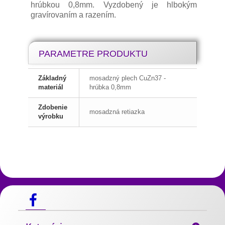
hrúbkou 0,8mm. Vyzdobený je hlbokým
gravírovaním a razením.
PARAMETRE PRODUKTU
Základný
mosadzný plech CuZn37 -
materiál
hrúbka 0,8mm
Zdobenie
mosadzná retiazka
výrobku
Slovenský kroj
Blanciare a mosadzné pracky
Výrobky z
pravej hovädzej kože