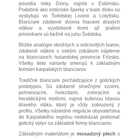
povodia rieky Dviny, najmä v Estónsku.
Podobné ako estónske šperky v tvare disku sa
vyskytujú vo Švédskej Livonii a Lotyšsku.
Blanciare zdobené dvoma hlavami dravých
vtákov a vyzdobené tromi až piatimi
príveskami sú bežné na juhu Švédska.
Blízke analógie okrúhlych a srdcovitých tvarov,
zdobené vtákmi s ostrým zobákom nájdeme
na blanciaroch holandskej provincie Frízsko.
Všetky tieto varianty smerujú k základným
formám karpatských blanciarov.
Tradičné blanciare pochádzajúce z gotických
prototypov. Sú zdobené slnečnými vzormi,
polmesiacmi, hviezdami, zvieracími a
heraldickými motívmi, najmä kultovou hlavou
dravého vtáka, ktorý je vždy zobrazený z
profilu. Všetky následné migrácie obyvateľstva
do Karpatského regiónu nedokázali prekonať
gotický vplyv na základné formy blanciarov.
Základným materiálom je
mosadzný plech
s