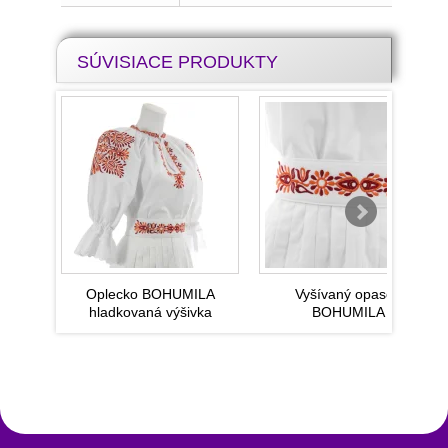
SÚVISIACE PRODUKTY
Oplecko BOHUMILA
Vyšívaný opasok
hladkovaná výšivka
BOHUMILA
Slovenský kroj
Blanciare a mosadzné pracky
Výrobky z
pravej hovädzej kože