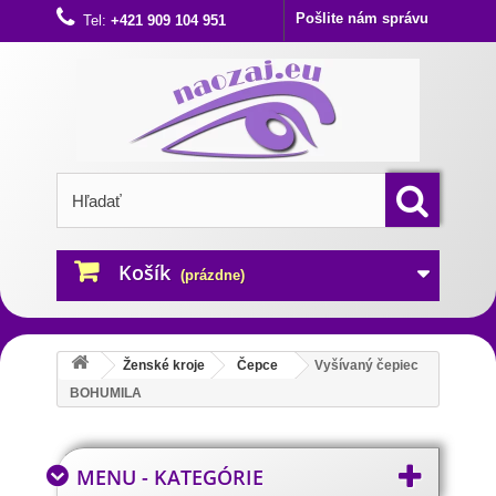
Pošlite nám správu
Tel:
+421 909 104 951
Košík
(prázdne)
Ženské kroje
Čepce
Vyšívaný čepiec
BOHUMILA
MENU - KATEGÓRIE