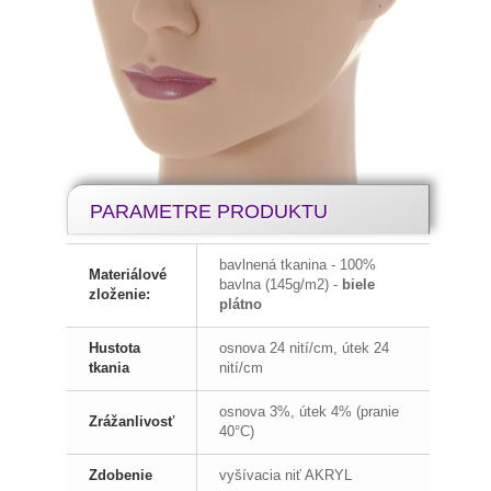
PARAMETRE PRODUKTU
bavlnená tkanina - 100%
Materiálové
bavlna (145g/m2) -
biele
zloženie:
plátno
Hustota
osnova 24 nití/cm, útek 24
tkania
nití/cm
osnova 3%, útek 4% (pranie
Zrážanlivosť
40°C)
Zdobenie
vyšívacia niť AKRYL