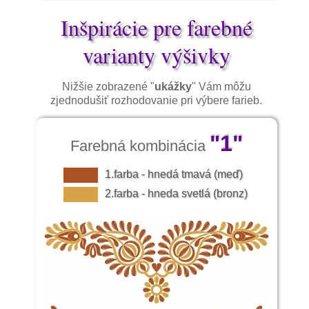
Inšpirácie pre farebné
varianty výšivky
Nižšie zobrazené "
ukážky
" Vám môžu
zjednodušiť rozhodovanie pri výbere farieb.
"1"
Farebná kombinácia
1.farba - hnedá tmavá (meď)
2.farba - hneda svetlá (bronz)