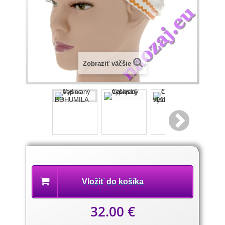
Zobraziť väčšie
Popis
produktu
Vložiť do košíka
32.00 €