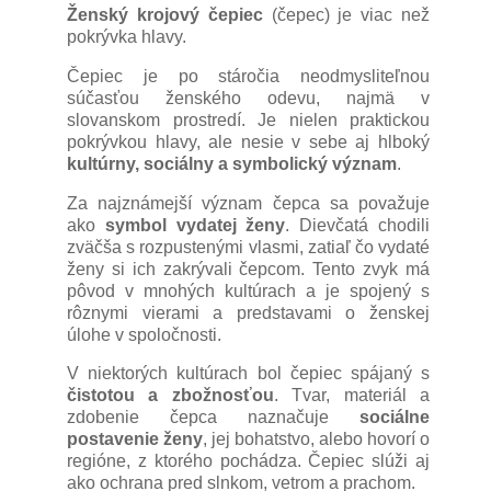
Ženský krojový čepiec
(čepec) je viac než
pokrývka hlavy.
Čepiec je po stáročia neodmysliteľnou
súčasťou ženského odevu, najmä v
slovanskom prostredí. Je nielen praktickou
pokrývkou hlavy, ale nesie v sebe aj hlboký
kultúrny, sociálny a symbolický význam
.
Za najznámejší význam čepca sa považuje
ako
symbol vydatej ženy
. Dievčatá chodili
zväčša s rozpustenými vlasmi, zatiaľ čo vydaté
ženy si ich zakrývali čepcom. Tento zvyk má
pôvod v mnohých kultúrach a je spojený s
rôznymi vierami a predstavami o ženskej
úlohe v spoločnosti.
V niektorých kultúrach bol čepiec spájaný s
čistotou a zbožnosťou
. Tvar, materiál a
zdobenie čepca naznačuje
sociálne
postavenie ženy
, jej bohatstvo, alebo hovorí o
regióne, z ktorého pochádza. Čepiec slúži aj
ako ochrana pred slnkom, vetrom a prachom.