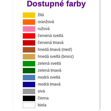
Dostupné farby
žltá
oranžová
ružová
červená svetlá
červená tmavá
hnedá tmavá (meď)
hnedá svetlá (bronz)
zelená svetlá
zelená tmavá
modrá svetlá
modrá tmavá
sivá
čierna
biela