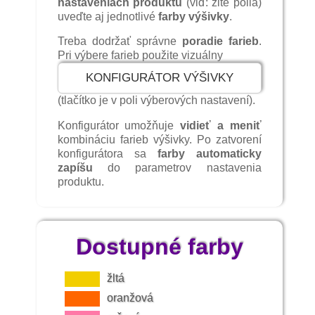
nastaveniach produktu
(viď: žlté polia)
uveďte aj jednotlivé
farby výšivky
.
Treba dodržať správne
poradie farieb
.
Pri výbere farieb použite vizuálny
KONFIGURÁTOR VÝŠIVKY
(tlačítko je v poli výberových nastavení).
Konfigurátor umožňuje
vidieť a meniť
kombináciu farieb výšivky. Po zatvorení
konfigurátora sa
farby automaticky
zapíšu
do parametrov nastavenia
produktu.
Dostupné farby
žltá
oranžová