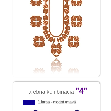
"4"
Farebná kombinácia
1.farba - modrá tmavá