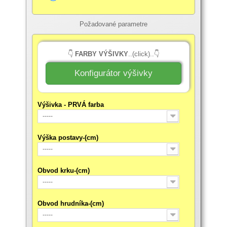
Požadované parametre
👇
FARBY VÝŠIVKY
..(click)..👇
Konfigurátor výšivky
Výšivka - PRVÁ farba
-----
Výška postavy-(cm)
-----
Obvod krku-(cm)
-----
Obvod hrudníka-(cm)
-----