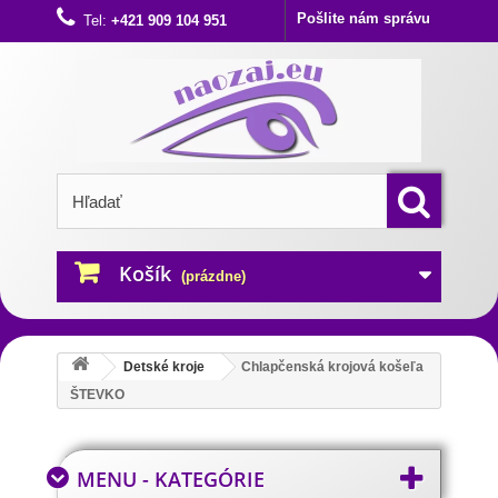
Pošlite nám správu
Tel:
+421 909 104 951
Košík
(prázdne)
Detské kroje
Chlapčenská krojová košeľa
ŠTEVKO
MENU - KATEGÓRIE