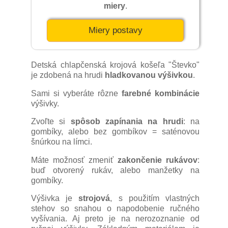
miery
.
sa vytvárala funkčná výzdoba na golieroch,
okrajoch rukávov, pri spájaní textílií a
podobne. Vyšívalo sa pôvodne bavlnenou
Miery postavy
alebo vlnenou priadzou, neskôr perlovkou.
Detská chlapčenská krojová košeľa "Števko"
Pôvodná farba výšivky na starších
je zdobená na hrudi
hladkovanou výšivkou
.
odevných súčastiach bola červená.
Vývojom k nej pribúdali oranžová, žltá a
Sami si vyberáte rôzne
farebné kombinácie
čierna. Viacfarebné kombinácie s použitím
výšivky.
modrej, zelenej a ružovej sa začali bežne
Zvoľte si
spôsob zapínania na hrudi
: na
vyšívať v období prvej svetovej vojny.
gombíky, alebo bez gombíkov = saténovou
Dovtedy sa tieto farby uplatňovali
šnúrkou na límci.
sporadicky len na súčastiach odevu
(rukávcoch, zásterách) vyšívaných vlnenou
Máte možnosť zmeniť
zakončenie rukávov
:
priadzou.
buď otvorený rukáv, alebo manžetky na
gombíky.
V dvoch obciach ležiacich neďaleko
Výšivka je
strojová
, s použitím vlastných
Trenčianskej Teplej - V Hornej Porube a V
stehov so snahou o napodobenie ručného
Kopci - sa ešte po druhej svetovej vojne
vyšívania. Aj preto je na nerozoznanie od
nosil ľudový odev. Bežne sa tu tkalo plátno,