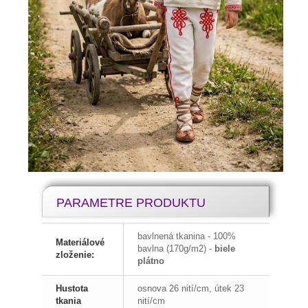
PARAMETRE PRODUKTU
bavlnená tkanina - 100%
Materiálové
bavlna (170g/m2) -
biele
zloženie:
plátno
Hustota
osnova 26 nití/cm, útek 23
tkania
nití/cm