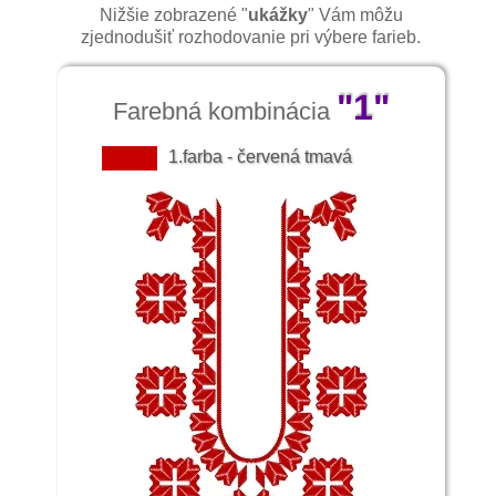
Nižšie zobrazené "
ukážky
" Vám môžu
zjednodušiť rozhodovanie pri výbere farieb.
"1"
Farebná kombinácia
1.farba - červená tmavá