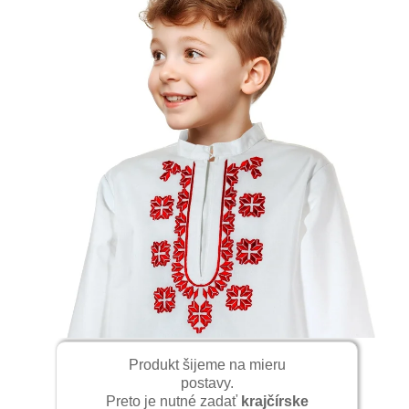
Vyšívaná detská košeľa
Horná Poruba, Kopec
Tradičná hornoporubská výšivka je
zaujímavá predovšetkým ornamentálnou
skladbou s viacerými archaickými prvkami,
ktoré si zachovala takmer až do polovice
20. storočia. Ornamentálne najbohatšia
výšivka bola na pleciach rukávcov a na
prednej časti mužskej košele. Skromnejšie
sa vyšívali zástery, čepce a konopné
plachty. Približne do začiatku druhej
svetovej vojny charakterizoval výšivku
štylizovaný a geometrický ornament
komponovaný do štvorcov. Tradičnými
motívmi boli kolečká, hviezdički a lístkové
motívy (podkovi, na rozki, turecké kveti).
Hladkovacím stehom sa vyšívali deliace
Produkt šijeme na mieru
linky a plocha štvorcov plným plochým
postavy.
stehom. Ďalšími technikami, napr. krížikom,
Preto je nutné zadať
krajčírske
krivinkou, mešterkou a spojovacím švíkom,