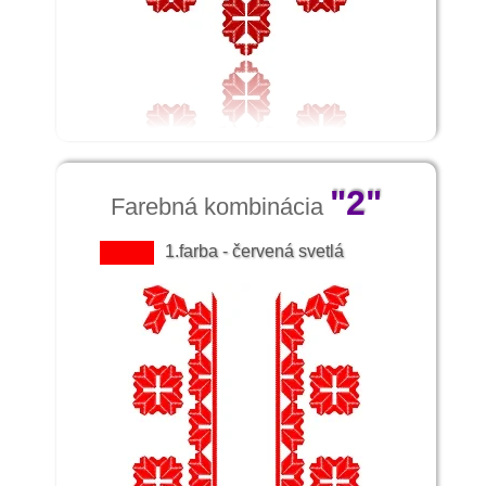
"2"
Farebná kombinácia
1.farba - červená svetlá