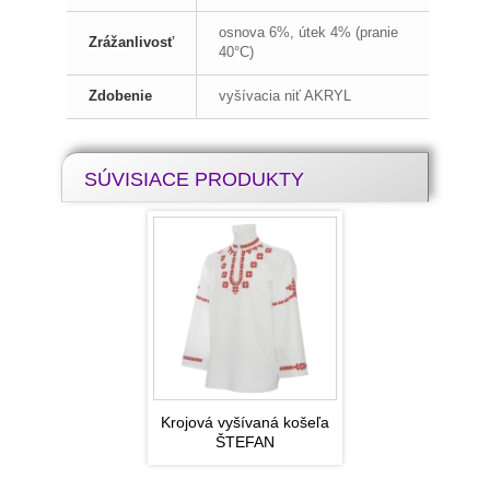
osnova 6%, útek 4% (pranie
Zrážanlivosť
40°C)
Zdobenie
vyšívacia niť AKRYL
SÚVISIACE PRODUKTY
Krojová vyšívaná košeľa
ŠTEFAN