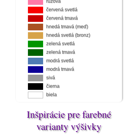
ružová
červená svetlá
červená tmavá
hnedá tmavá (meď)
hnedá svetlá (bronz)
zelená svetlá
zelená tmavá
modrá svetlá
modrá tmavá
sivá
čierna
biela
Inšpirácie pre farebné
varianty výšivky