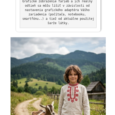
Grafické zobrazenie farieb a ich reálny 
odtieň sa môžu líšiť v závislosti od 
nastavenia grafického adaptéra Vášho 
zariadenia (počítača, notebooku, 
smartfónu..) a tiež od aktuálne použitej 
šarže látky.