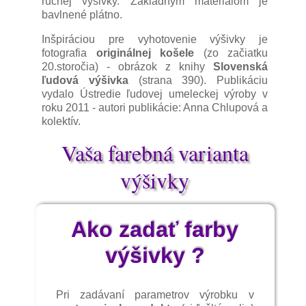
ručnej výšivky. Základným materiálom je
šili a vyšívali sa niektoré súčasti odevu.
bavlnené plátno.
Čepce zdobené výšivkou a tkanou čipkou tu
nosili staré ženy ešte koncom 20. storočia.
Inšpiráciou pre vyhotovenie výšivky je
fotografia
originálnej košele
(zo začiatku
20.storočia) - obrázok z knihy
Slovenská
ľudová výšivka
(strana 390). Publikáciu
vydalo Ústredie ľudovej umeleckej výroby v
roku 2011 - autori publikácie: Anna Chlupová a
kolektív.
Vaša farebná varianta
výšivky
Ako zadať farby
výšivky ?
Pri zadávaní parametrov výrobku v