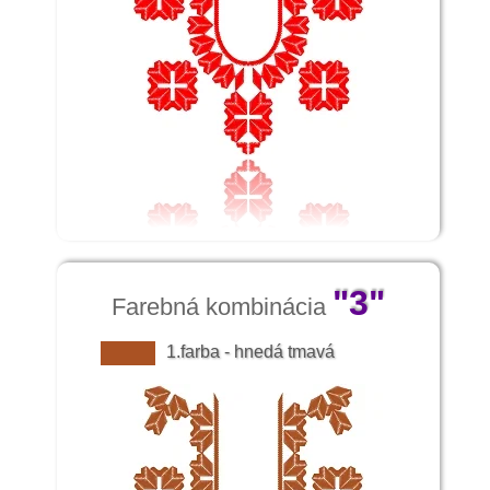
"3"
Farebná kombinácia
1.farba - hnedá tmavá