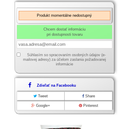
Produkt momentálne nedostupný
Chcem dostať informáciu
pri dostupnosti tovaru
Súhlasím so spracovaním osobných údajov (e-
mailovej adresy) za účelom zaslania požadovanej
informácie
Zdieľať na Facebooku
Tweet
Share
Google+
Pinterest