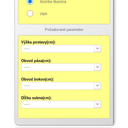
šnúrka tkanica
zips
Požadované parametre
Výška postavy(cm):
-----
Obvod pása(cm):
-----
Obvod bokov(cm):
-----
Dĺžka sukne(cm):
-----