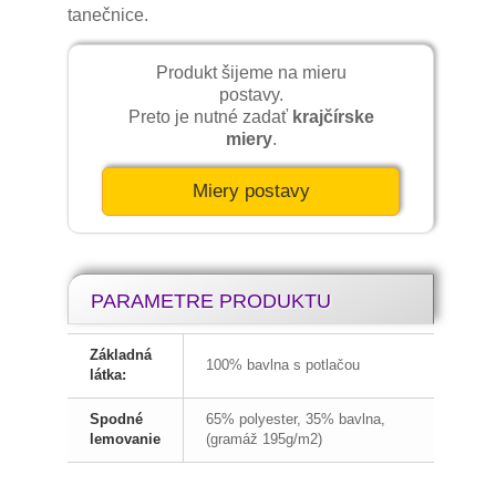
tanečnice.
Produkt šijeme na mieru
postavy.
Preto je nutné zadať
krajčírske
miery
.
Miery postavy
PARAMETRE PRODUKTU
Zažehľovaná sukňa štofka
Základná
Krojová sukňa je prirodzená súčasť
100% bavlna s potlačou
látka:
Slovenského ženského kroja. Základným
prvkom je fartuch, karmazenka, štofka,
Spodné
65% polyester, 35% bavlna,
tlačienka.
lemovanie
(gramáž 195g/m2)