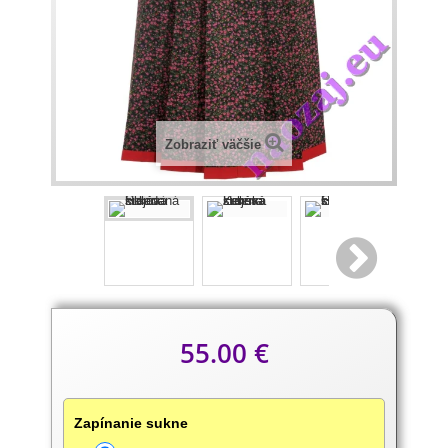
Zobraziť väčšie
Popis
55.00 €
produktu
Zapínanie sukne