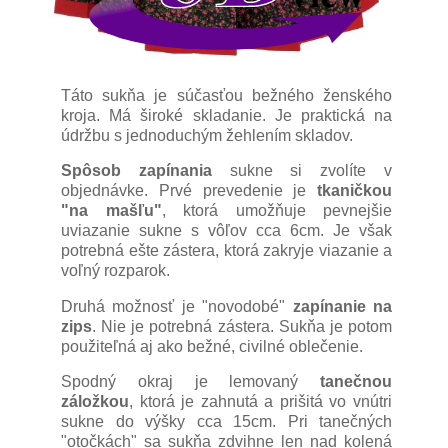
Táto sukňa je súčasťou bežného ženského
kroja. Má široké skladanie. Je praktická na
údržbu s jednoduchým žehlením skladov.
Spôsob zapínania
sukne si zvolíte v
objednávke. Prvé prevedenie je
tkaničkou
"na mašľu"
, ktorá umožňuje pevnejšie
uviazanie sukne s vôľov cca 6cm. Je však
potrebná ešte zástera, ktorá zakryje viazanie a
voľný rozparok.
Druhá možnosť je "novodobé"
zapínanie na
zips
. Nie je potrebná zástera. Sukňa je potom
použiteľná aj ako bežné, civilné oblečenie.
Spodný okraj je lemovaný
tanečnou
záložkou
, ktorá je zahnutá a prišitá vo vnútri
sukne do výšky cca 15cm. Pri tanečných
"otočkách" sa sukňa zdvihne len nad kolená