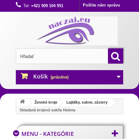
Pošlite nám správu
Tel:
+421 909 104 951
Košík
(prázdne)
Ženské kroje
Lajblíky, sukne, zástery
Skladaná krojová sukňa Helena
MENU - KATEGÓRIE