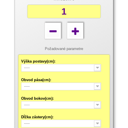
Požadované parametre
Výška postavy(cm):
-----
Obvod pása(cm):
-----
Obvod bokov(cm):
-----
Dĺžka zástery(cm):
-----