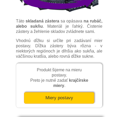
Táto
skladaná zástera
sa opásava
na rubáč,
alebo sukňu
. Materiál je ľahký. Čistenie
zástery a žehlenie skladov zvládnete sami.
Vhodnú dĺžku si určíte pri zadávaní mier
postavy. Dĺžka zástery býva rôzna - v
niektorých regiónoch je dlhšia ako sukňa, ale
väčšinou kratšia, alebo rovná dĺžke sukne.
Produkt šijeme na mieru
postavy.
Preto je nutné zadať
krajčírske
miery
.
Miery postavy