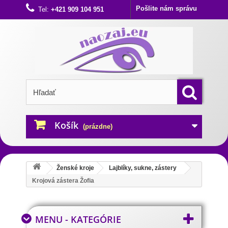
Pošlite nám správu
Tel:
+421 909 104 951
Košík
(prázdne)
Ženské kroje
Lajblíky, sukne, zástery
Krojová zástera Žofia
MENU - KATEGÓRIE