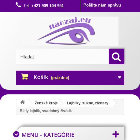
Pošlite nám správu
Tel:
+421 909 104 951
Košík
(prázdne)
Ženské kroje
Lajblíky, sukne, zástery
Biely lajblík, svadobný živôtik
MENU - KATEGÓRIE