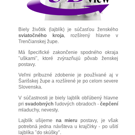
Biely živôtik (lajblík) je súčasťou ženského
sviatočného kroja
, rozšírený hlavne v
Trenčianskej župe.
Má špecifické zakončenie spodného okraja
"uškami", ktoré zvýrazňujú pôvab ženskej
postavy.
Veľmi príbuzné zdobenie je používané aj v
Šarišskej župe a rozšírené je po celom severe
Slovenska.
V súčastnosti je biely lajblík obľúbený hlavne
pri
svadobných
ľudových obradoch -
čepčení
mladuchy, nevesty.
Lajblík ušijeme
na mieru
postavy, je však
potrebná jedna návšteva u krajčírky - po ušití
lajblíka "do skúšky".