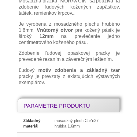
Mosadzná pracka "MORAVČÍK" sa používa na
zdobenie ľudových kožených zapästkov,
tašiek, remienkov krpcov...
Je vyrobená z mosadzného plechu hrubého
1,6mm.
Vnútorný otvor
pre kožený pásik je
široký
12mm
na prevlečenie jedno
centimetrového koženého pásu.
Zdobenie ľudovej opaskovej pracky je
prevedené rezaním a záverečným leštením.
Ľudový
motív zdobenia a základný tvar
pracky je prevzatý z existujúcich výstavných
exemplárov.
PARAMETRE PRODUKTU
Základný
mosadzný plech CuZn37 -
materiál
hrúbka 1,6mm