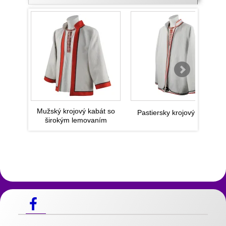
Mužský krojový kabát so
Pastiersky krojový kabát
širokým lemovaním
Slovenský kroj
Blanciare a mosadzné pracky
Výrobky z
pravej hovädzej kože