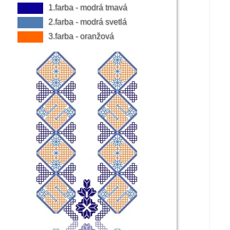
1.farba - modrá tmavá
v a v ramennom švíku bola zdobená výšivkou v žltých, ora
2.farba - modrá svetlá
3.farba - oranžová
 polohrubého plátna boli pôvodne v 19. storočí aj vrchný
kenné nohavice. Tie boli z bieleho, ale i sivého súkna, s
 zdobené zeleno-červenou vlnenou šnúrkou, jemnou výšiv
ia sa už síce zriedkavo, ale predsa nosili široké kožené 
úce takmer po kolená, z bieleho alebo čierneho súkna. K
 so strapcami.
í muži nikdy nechodili bosí, obúvali si pletené pančuch
mi návlekmi.