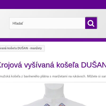
ívaná košeľa DUŠAN - manžety
rojová vyšívaná košeľa DUŠAN
mužská košeľa z bavlneného plátna s manžetami na rukávoch. Môžete si sami