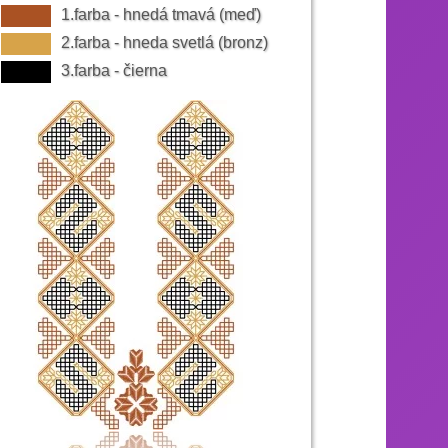
1.farba - hnedá tmavá (meď)
nžových a červených odtieňoch.
2.farba - hneda svetlá (bronz)
3.farba - čierna
m letným odevom, potom prešli ako spodný odev
 jedným rázporkom a bočnými rozstrihmi, ktoré
kou a strapčekmi z vlny. Ešte začiatkom 20.
trojprackové opasky. Vrchným odevom boli hune,
lobúky mali rozličné tvary, vyhnutú krempu a
y z domácej vlny s rázporkom naboku a krpce s