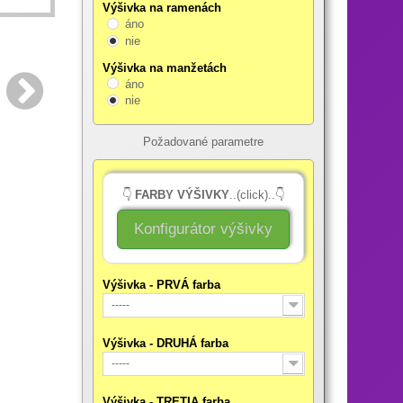
Výšivka na ramenách
áno
nie
Výšivka na manžetách
áno
nie
Požadované parametre
👇
FARBY VÝŠIVKY
..(click)..👇
Konfigurátor výšivky
Výšivka - PRVÁ farba
-----
Výšivka - DRUHÁ farba
-----
Výšivka - TRETIA farba