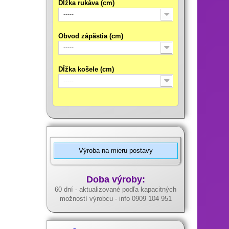
Dĺžka rukáva (cm)
-----
Obvod zápästia (cm)
-----
Dĺžka košele (cm)
-----
Výroba na mieru postavy
Doba výroby:
60 dní - aktualizované podľa kapacitných
možností výrobcu - info 0909 104 951