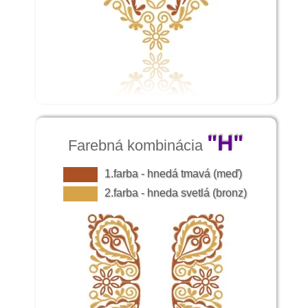
"H"
Farebná kombinácia
1.farba - hnedá tmavá (meď)
2.farba - hneda svetlá (bronz)