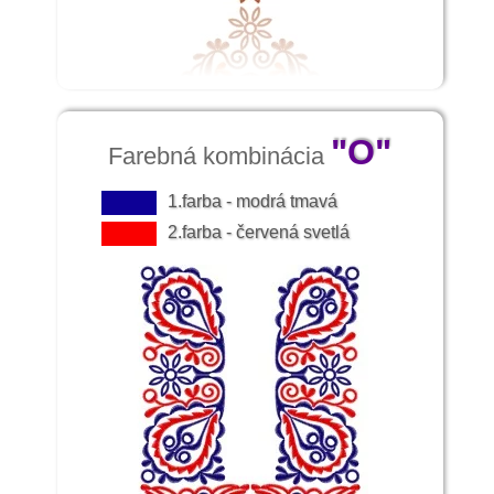
"O"
Farebná kombinácia
1.farba - modrá tmavá
2.farba - červená svetlá