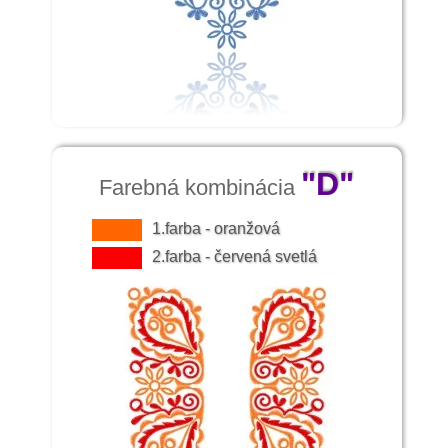
farbou. V novších nájdeme sýtu červenú aj
modrú farbu. Muži i ženy nosili do práce
kožené pantofle bez päty, niekedy aj
dreváky. Vo sviatok nosievali čižmy.
"D"
Farebná kombinácia
1.farba - oranžová
2.farba - červená svetlá