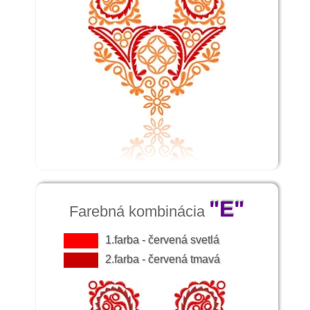
"E"
Farebná kombinácia
1.farba - červená svetlá
2.farba - červená tmavá