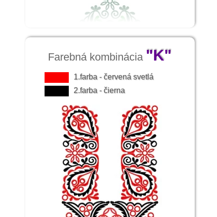
"K"
Farebná kombinácia
1.farba - červená svetlá
2.farba - čierna