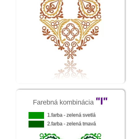
"I"
Farebná kombinácia
1.farba - zelená svetlá
2.farba - zelená tmavá