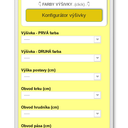
👇
FARBY VÝŠIVKY
..(click)..👇
Konfigurátor výšivky
Výšivka - PRVÁ farba
-----
Výšivka - DRUHÁ farba
-----
Výška postavy (cm)
-----
Obvod krku (cm)
-----
Obvod hrudníka (cm)
-----
Obvod pása (cm)