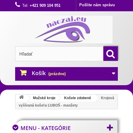
Pošlite nám správu
Tel:
+421 909 104 951
Košík
(prázdne)
Mužské kroje
Košele zdobené
Krojová
vyšívaná košeľa ĽUBOŠ - manžety
MENU - KATEGÓRIE