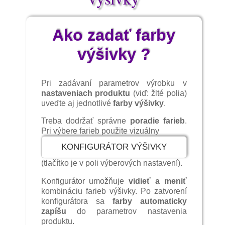
Piešťanský odevný variant predstavuje
krása farebnej madeirovej – dierkovanej
Ako zadať farby
výšivky na rukávcoch a košeliach, čepce s
čelenkou zakončenou do tvaru typických
výšivky ?
"zubov", ženská kacabaja z belasého súkna
s okrajmi ozdobenými malými
vysekávanými oblúčikmi. Belasé súkno sa
Pri zadávaní parametrov výrobku v
uplatňuje i v piešťanskom mužskom
nastaveniach produktu
(viď: žlté polia)
sviatočnom odeve – veste a nohaviciach
uveďte aj jednotlivé
farby výšivky
.
ozdobených našitým kontrastným
Treba dodržať správne
poradie farieb
.
šnurovaním.
Pri výbere farieb použite vizuálny
KONFIGURÁTOR VÝŠIVKY
Drobná, farbami hýriaca rastlinno-
geometrická výšivka na čepcoch,
(tlačítko je v poli výberových nastavení).
rukávcoch a zástere predstavuje ľudový
odevný variant zo Šoporne v okrese
Konfigurátor umožňuje
vidieť a meniť
kombináciu farieb výšivky. Po zatvorení
Galanta. Nechýba vzdušne nadýchaná
konfigurátora sa
farby automaticky
krehkosť ružovo-belasých, oranžových a
zapíšu
do parametrov nastavenia
bielych látok zo Skalice s efektnou
produktu.
dierkovou výšivkou a kvetinovými motívmi