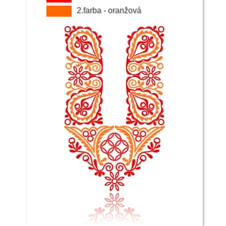
nastávalo drobenie väčších odevných
2.farba - oranžová
oblastí na menšie. V súčasných hraniciach
Trnavského samosprávneho kraja sa
vytvorili tri odevné oblasti: trnavská,
podunajská a záhorská s viacerými
odevnými variantmi: Trnavská oblasť:
základný trnavský variant, piešťanský
variant spodvariantom krakovianskym,
prechodný odev medzi uvedenými dvoma,
hlohovský variant.
Modrovský kroj patrí k skupine
piešťanského typu. V minulosti bol kroj
stálym odevom ľudu. Hoci sa postupne
prestal bežne nosiť, viacero žien s obľubou
nosí tento krásny, bohato vyšívaný kroj
dodnes.
Piešťanský a Modrovský kroj