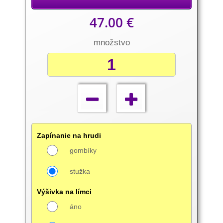
47.00 €
množstvo
Zapínanie na hrudi
gombíky
stužka
Výšivka na límci
áno