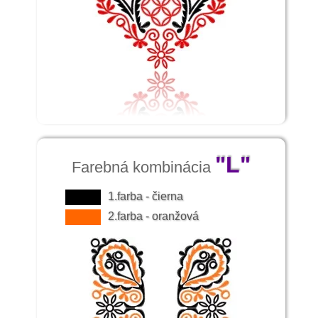
"L"
Farebná kombinácia
1.farba - čierna
2.farba - oranžová