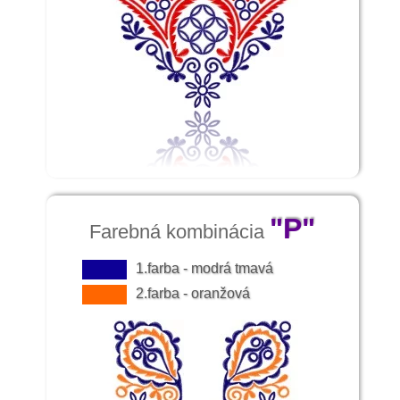
"P"
Farebná kombinácia
1.farba - modrá tmavá
2.farba - oranžová