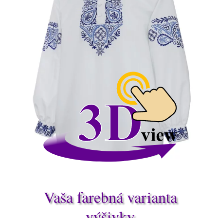
Vaša farebná varianta
Piešťanský kroj
výšivky