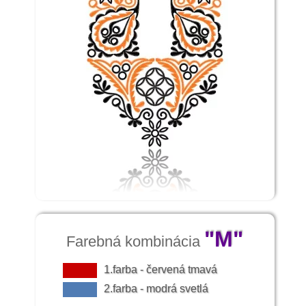
"M"
Farebná kombinácia
1.farba - červená tmavá
2.farba - modrá svetlá