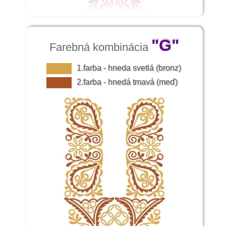
"G"
Farebná kombinácia
1.farba - hneda svetlá (bronz)
2.farba - hnedá tmavá (meď)