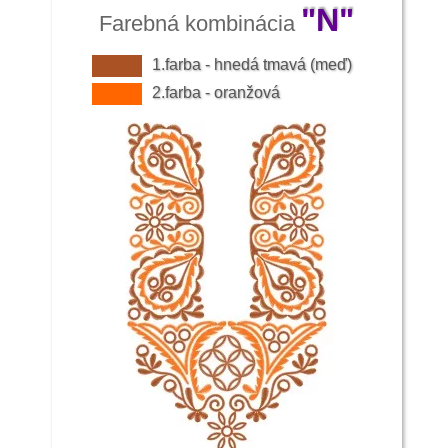
"N"
Farebná kombinácia
1.farba - hnedá tmavá (meď)
2.farba - oranžová