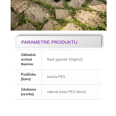
PARAMETRE PRODUKTU
Základná
vrchná
flauš (gramáž 410g/m2)
tkanina:
Podšívka
textília PES
(futro)
Zdobenie
odevná šnúra PES (4mm)
(vzorka)