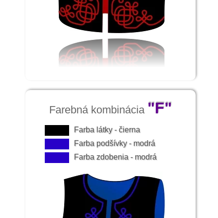
"F"
Farebná kombinácia
Farba látky - čierna
Farba podšívky - modrá
Farba zdobenia - modrá