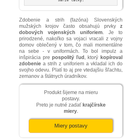
Zdobenie a strih (fazóna) Slovenských
mužských krojov často obsahujú prvky
z
dobových vojenských uniforiem
. Je to
prirodzené, nakoľko sa vojaci vracali z vojny
domov oblečený v tom, čo mali momentálne
na sebe - v uniformách. To bol impulz a
inšpirácia pre
pospolitý ľud
, ktorý
kopíroval
zdobenie
a strih z uniforiem a vkladal ich do
svojho odevu. Platí to aj pre vtedajšiu šľachtu,
zemanov a štátnych úradníkov.
Produkt šijeme na mieru
postavy.
Preto je nutné zadať
krajčírske
miery
.
Miery postavy