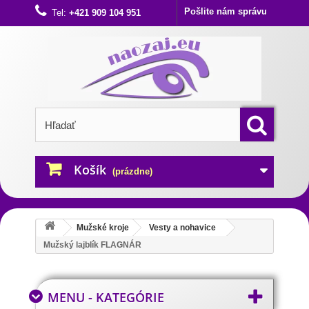
Pošlite nám správu
Tel:
+421 909 104 951
Košík
(prázdne)
Mužské kroje
Vesty a nohavice
Mužský lajblík FLAGNÁR
MENU - KATEGÓRIE