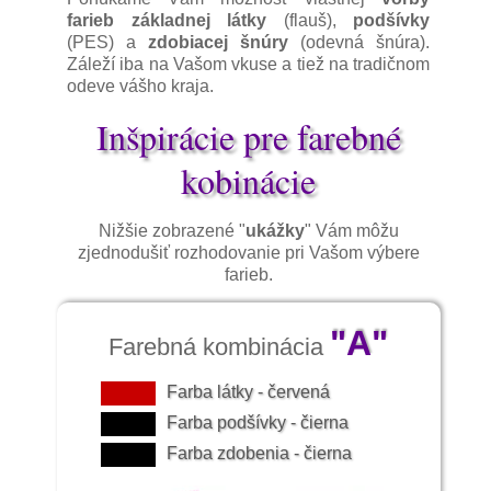
farieb základnej látky
(flauš),
podšívky
(PES) a
zdobiacej šnúry
(odevná šnúra).
Záleží iba na Vašom vkuse a tiež na tradičnom
odeve vášho kraja.
Inšpirácie pre farebné
kobinácie
Nižšie zobrazené "
ukážky
" Vám môžu
zjednodušiť rozhodovanie pri Vašom výbere
farieb.
"A"
Farebná kombinácia
Farba látky - červená
Farba podšívky - čierna
Farba zdobenia - čierna