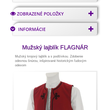
ZOBRAZENÉ POLOŽKY
INFORMÁCIE
Mužský lajblík FLAGNÁR
Mužský krojový lajblík a s podšívkou. Zdobenie
odevnou šnúrou, inšpirované historickým ľudovým
odevom