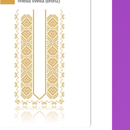
hnedá svetlá (bronz)