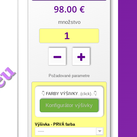
98.00 €
množstvo
Požadované parametre
👇
FARBY VÝŠIVKY
..(click)..👇
Konfigurátor výšivky
Výšivka - PRVÁ farba
-----