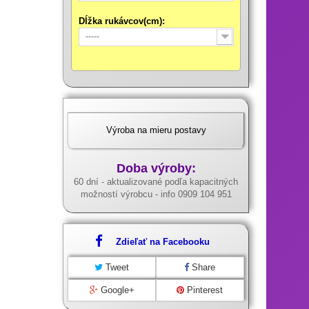
Dĺžka rukávcov(cm):
-----
Výroba na mieru postavy
Doba výroby:
60 dní - aktualizované podľa kapacitných
možností výrobcu - info 0909 104 951
Zdieľať na Facebooku
Tweet
Share
Google+
Pinterest