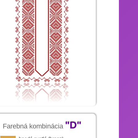
 storočia. Žena má na základom odeve, ktorý
ikom, kasanice a širokej modrotlačovej zástery,
ave má čepiec s dlhou úzkou šatkou, podvikou.
čenia patri ešte cez hlavu prehodená odevná
"D"
Farebná kombinácia