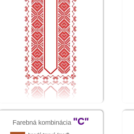
 odev ženy v zimnom období, Fačkov, prvá štvrtina 20.
áva zo spodnice, krojových rukávcov, bielej sukne so živôt
y do rukávov oblečenú dlhú súkennú kabanicu predaj. Na hl
má kopytcia, nohavičky a krpce.K úplnosti zimného oble
a, obrúsok, vlastne veľká biela plátená kupovaná šatka.
"C"
Farebná kombinácia