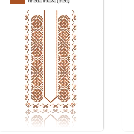
hnedá tmavá (meď)