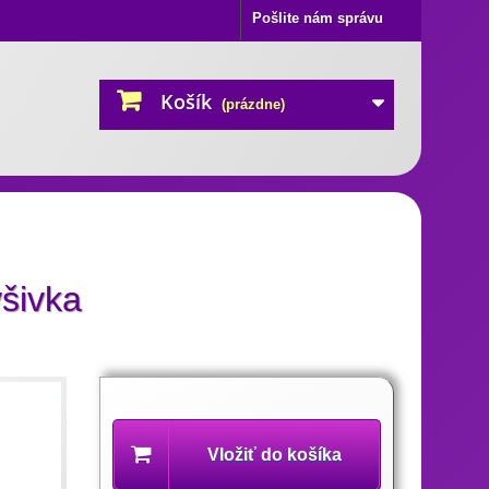
Pošlite nám správu
Košík
(prázdne)
šivka
Popis
produktu
Vložiť do košíka