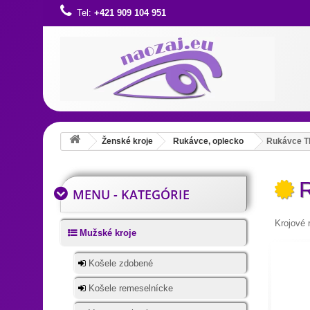
Tel:
+421 909 104 951
Ženské kroje
Rukávce, oplecko
Rukávce T
R
MENU - KATEGÓRIE
Krojové
Mužské kroje
Košele zdobené
Košele remeselnícke