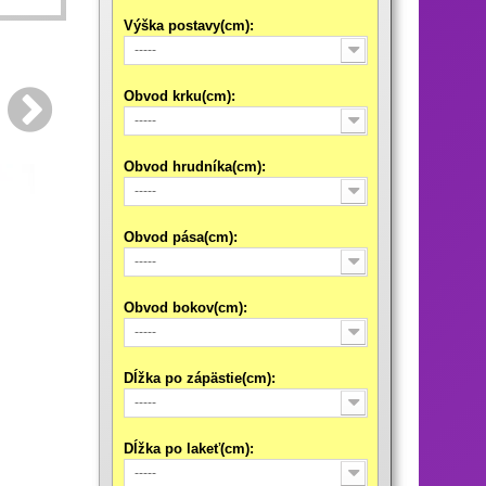
Výška postavy(cm):
-----
Obvod krku(cm):
-----
Obvod hrudníka(cm):
-----
Obvod pása(cm):
-----
Obvod bokov(cm):
-----
Dĺžka po zápästie(cm):
-----
Dĺžka po lakeť(cm):
-----