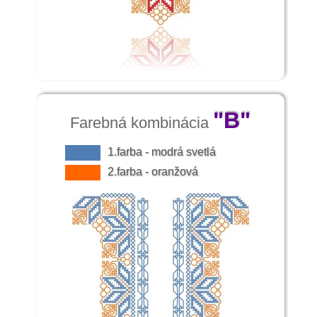
v Turci ženy v kroji evidentne bez šatiek
kosičiek. V 40. rokoch 19. storočia zo
svojej cesty napísal, že krásne Turčianky
vystavujú na obdiv svoje bujné poprsie a
pekné gaštanové vlasy, ktoré majú
zapletené do vrkoča s pestrými stuhami.
Hlavu si zdobia zlatou partou a na nohách
majú čižmy zo žltého safiánu s vysokými
"B"
Farebná kombinácia
podpätkami a železnými podkovičkami.
Ďalej píše, že nosia šnurovanú vestu
1.farba - modrá svetlá
(šnurovačku), často vyšívanú a hlboko
2.farba - oranžová
vystrihnutú. Richterov opis dokazuje, že v
tom období sa nosili aj vyšívané súčiastky.
S obľubou pestrých stúh a mašieľ sa
stretávame takmer vo všetkých odevných
regiónoch Slovenska.
Predchodcami rozličných kabátikov,
kamizolov a kacabajok boli slávnostné
mentieky z modrého súkna, obšité líščou
kožušinou, zvyčajne siahajúce po kolená.