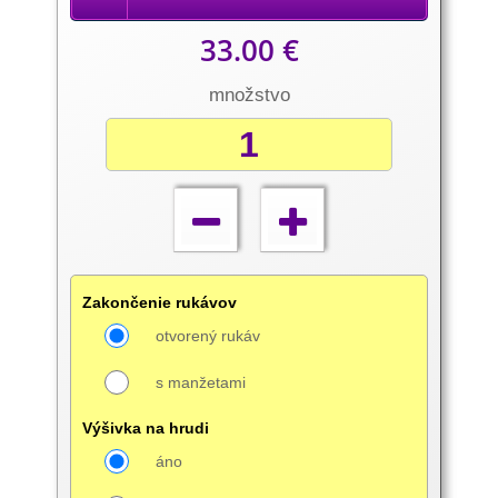
33.00 €
množstvo
Zakončenie rukávov
otvorený rukáv
s manžetami
Výšivka na hrudi
áno