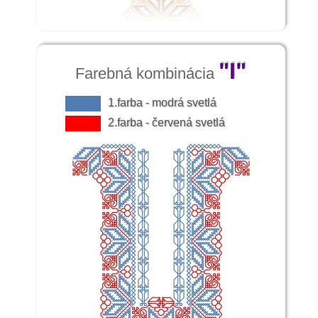
"I"
Farebná kombinácia
1.farba - modrá svetlá
2.farba - červená svetlá