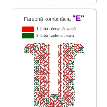
"E"
Farebná kombinácia
1.farba - červená svetlá
2.farba - zelená tmavá