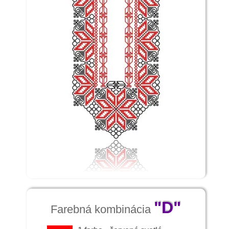
K sviatočnému ženskému kroju sa obúvali
čižmy z kvalitnej červenej a žltej kože alebo
obyčajnej čiernej kože s vysokými sárami.
Sviatočné čepce boli z bielych čipiek,
háčkované alebo z vyšívaného tylu.
Čelenka mala dlhé konce, tzv. mazny,
siahajúce až na hruď . V zime sa nosili
kožuchy a kožúšky z barančiny, zväčša
vyrobené kožušníkmi z Mošoviec.
"D"
Farebná kombinácia