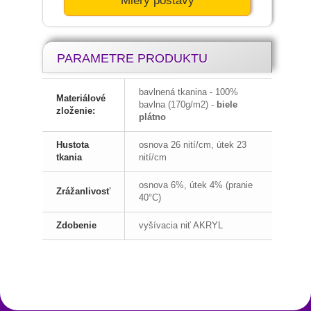
Miery postavy
PARAMETRE PRODUKTU
bavlnená tkanina - 100%
Materiálové
bavlna (170g/m2) -
biele
zloženie:
plátno
Hustota
osnova 26 nití/cm, útek 23
tkania
nití/cm
osnova 6%, útek 4% (pranie
Zrážanlivosť
40°C)
Zdobenie
vyšívacia niť AKRYL
Slovenský kroj
Blanciare a mosadzné pracky
Výrobky z