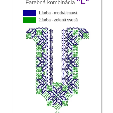
"L"
Farebná kombinácia
1.farba - modrá tmavá
2.farba - zelená svetlá