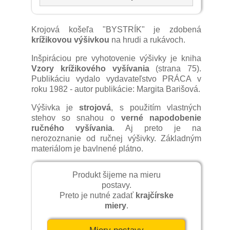
Krojová košeľa "BYSTRÍK" je zdobená
krížikovou výšivkou
na hrudi a rukávoch.
Inšpiráciou pre vyhotovenie výšivky je kniha
Vzory krížikového vyšívania
(strana 75).
Publikáciu vydalo vydavateľstvo PRÁCA v
roku 1982 - autor publikácie: Margita Barišová.
Výšivka je
strojová
, s použitím vlastných
stehov so snahou o
verné napodobenie
ručného vyšívania
. Aj preto je na
nerozoznanie od ručnej výšivky. Základným
materiálom je bavlnené plátno.
Produkt šijeme na mieru
postavy.
Preto je nutné zadať
krajčírske
miery
.