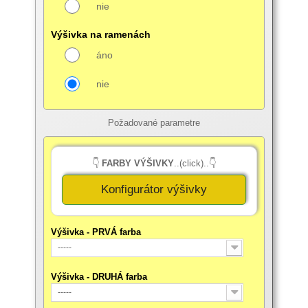
nie
Výšivka na ramenách
áno
nie
Požadované parametre
👇
FARBY VÝŠIVKY
..(click)..👇
Konfigurátor výšivky
Výšivka - PRVÁ farba
-----
Výšivka - DRUHÁ farba
-----