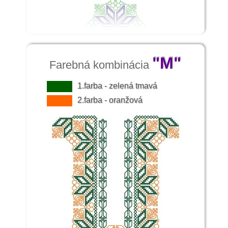
"M"
Farebná kombinácia
1.farba - zelená tmavá
2.farba - oranžová