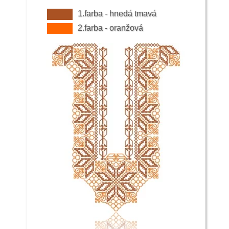
1.farba - hnedá tmavá
2.farba - oranžová