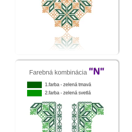
"N"
Farebná kombinácia
1.farba - zelená tmavá
2.farba - zelená svetlá