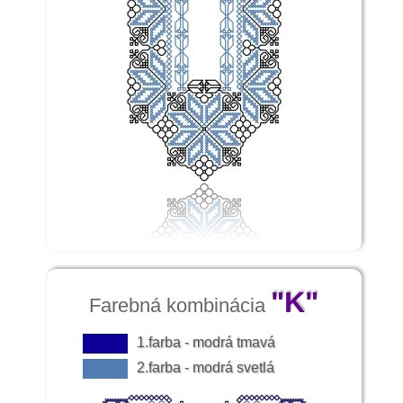
"K"
Farebná kombinácia
1.farba - modrá tmavá
2.farba - modrá svetlá