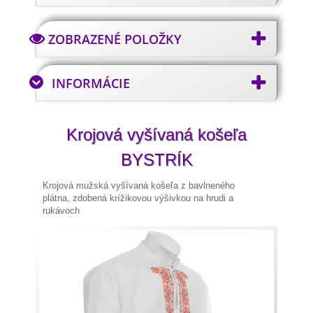
ZOBRAZENÉ POLOŽKY
INFORMÁCIE
Krojová vyšívaná košeľa
BYSTRÍK
Krojová mužská vyšívaná košeľa z bavlneného
plátna,
zdobená
krížikovou výšivkou
na hrudi a
rukávoch