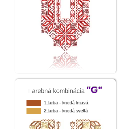
"G"
Farebná kombinácia
1.farba - hnedá tmavá
2.farba - hnedá svetlá