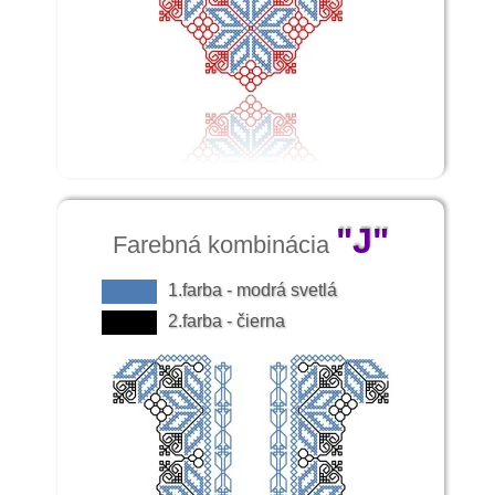
"J"
Farebná kombinácia
1.farba - modrá svetlá
2.farba - čierna